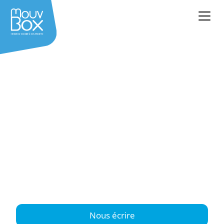
Nos agences
Implantées à Perpignan et Toulouse, les agences
MouvBox France mettent leur expertise au
service de vos projets, avec des
agences locales
et une
présence sur l’ensemble du territoire
national
. Un accompagnement de proximité,
des solutions sur mesure et un savoir-faire
reconnu au service de vos projets.
Nous écrire