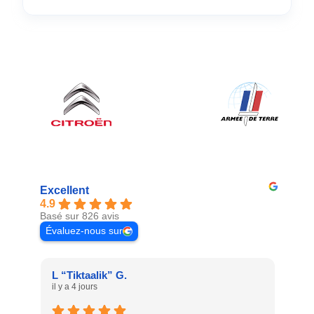
Excellent
4.9
Basé sur 826 avis
Évaluez-nous sur
L “Tiktaalik” G.
Chr
il y a 4 jours
il y 