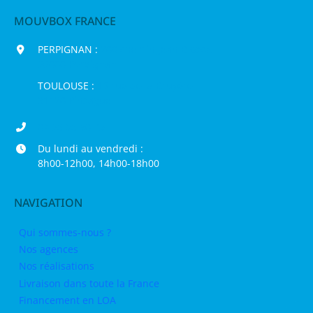
MOUVBOX FRANCE
PERPIGNAN :
200 chemin Jean Biosca,
66000 Perpignan
TOULOUSE :
16 rue de la Bruyère,
31120 Pinsaguel
04 68 98 50 75
Du lundi au vendredi :
8h00-12h00, 14h00-18h00
NAVIGATION
Qui sommes-nous ?
Nos agences
Nos réalisations
Livraison dans toute la France
Financement en LOA