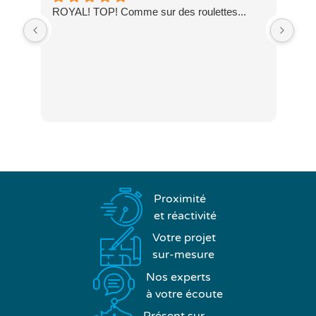
ROYAL! TOP! Comme sur des roulettes...
Sup
dans
par 
eu 
dép
étr
Proximité
et réactivité
Votre projet
sur-mesure
Nos experts
à votre écoute
Présent sur