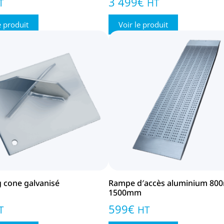
3 499
€
T
HT
e produit
Voir le produit
g cone galvanisé
Rampe d′accès aluminium 80
1500mm
599
€
T
HT