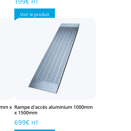
199
€
HT
Voir le produit
0mm x
Rampe d′accès aluminium 1000mm
x 1500mm
699
€
HT