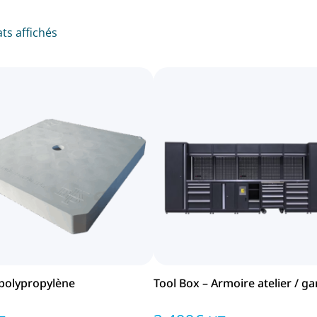
ats affichés
 polypropylène
Tool Box – Armoire atelier / g