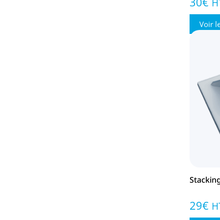
30
€
H
Voir l
Stackin
29
€
H