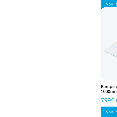
Voir l
Rampe d
1000mm
799
€
Voir l