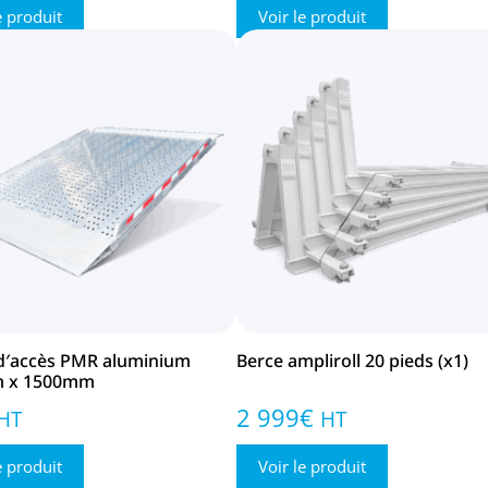
e produit
Voir le produit
′accès PMR aluminium
Berce ampliroll 20 pieds (x1)
 x 1500mm
2 999
€
HT
HT
e produit
Voir le produit