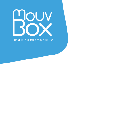
Achat base vie de chantie
La base vie de chantier est conçue pour offrir a
fonctionnel et confortable sur site : vestiaires, sa
bureaux… Contactez-nous pour recevoir votre dev
maintenant !