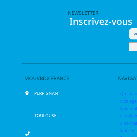
NEWSLETTER
Inscrivez-vous
MOUVBOX FRANCE
NAVIGA
PERPIGNAN :
200 chemin Jean
Qui som
Biosca,
Nos age
66000 Perpignan
Nos réal
TOULOUSE :
16 rue de la Bruyère,
Livraiso
31120 Pinsaguel
Finance
Notre é
04 68 98 50 75