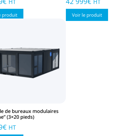
9
€
42 999
€
HT
HT
e produit
Voir le produit
e de bureaux modulaires
ne” (3×20 pieds)
9
€
HT