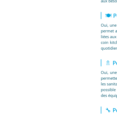
aux besoi
🍽️ 
Oui, une
permet a
liées aux
coin kit
quotidie
🚿 P
Oui, une
permette
les sanit
possible 
des équip
🔧 P