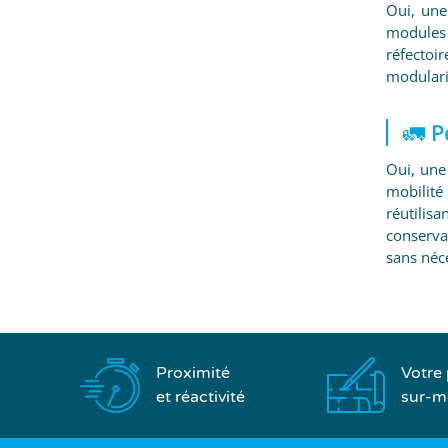
Oui, une
modules 
réfectoi
modulari
🚛 P
Oui, une
mobilité
réutilis
conserva
sans néc
Proximité
Votre 
et réactivité
sur-m