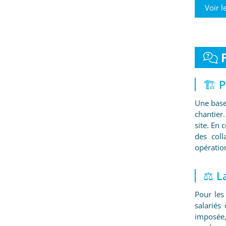
Voir l
🏗️ 
Une base
chantier.
site. En 
des col
opératio
⚖️ L
Pour les
salariés
imposée,