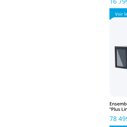
16 79
Voir l
Ensembl
“Plus Li
78 49