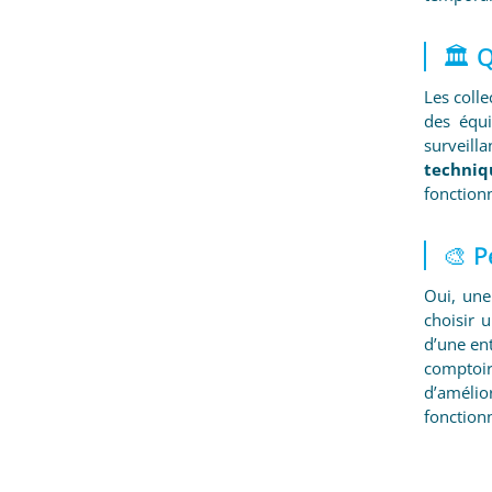
🏛️ 
Les colle
des équ
surveilla
techniq
fonctionn
🎨 P
Oui, une
choisir 
d’une en
comptoir
d’amélior
fonctionn