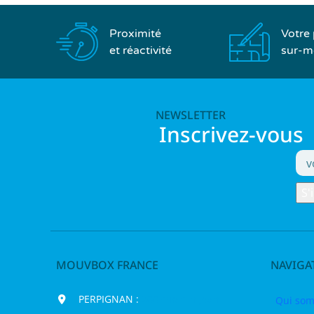
Proximité
Votre 
et réactivité
sur-m
NEWSLETTER
Inscrivez-vous
MOUVBOX FRANCE
NAVIGA
PERPIGNAN :
200 chemin Jean
Qui som
Biosca,