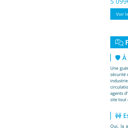
5 099
Voir l
🛡️ 
Une guér
sécurité
industri
circulat
agents d’
site tout
🚧 E
Oui, la 