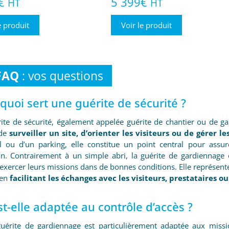
€
5 399
€
HT
HT
e produit
Voir le produit
FAQ
: vos questions
À quoi sert une guérite de sécurité ?
ite de sécurité, également appelée guérite de chantier ou de g
 de
surveiller un site, d’orienter les visiteurs ou de gérer le
el ou d’un parking, elle constitue un point central pour assu
ion. Contrairement à un simple abri, la guérite de gardiennage 
exercer leurs missions dans de bonnes conditions. Elle représente
 en
facilitant les échanges avec les visiteurs, prestataires o
st-elle adaptée au contrôle d’accès ?
guérite de gardiennage est particulièrement adaptée aux missi