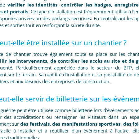
é de
vérifier les identités, contrôler les badges, enregistr
s et portails
. Ce type d’installation est fréquemment utilisé à l’e
priétés privées ou des parkings sécurisés. En centralisant les op
es et sorties tout en renforçant la sûreté du site.
Peut-elle être installée sur un chantier ?
te de chantier trouve également toute sa place sur les chan
llir les intervenants, de contrôler les accès au site et de g
quenté. Particulièrement appréciée dans le secteur du BTP, e
nt sur le terrain. Sa rapidité d’installation et sa possibilité de
iers et aux besoins des entreprises de construction.
Peut-elle servir de billetterie sur les événe
guérite peut être utilisée comme billetterie lors d’événements ac
er des accréditations ou renseigner les visiteurs dans un espa
ement sur
des festivals, des manifestations sportives, des f
Facile à installer et à réutiliser d’un événement à l’autre, el
es traditionnelles.