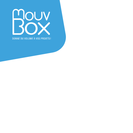
Achat guérite de sécurité
La guérite de sécurité est conçue pour le contrôl
chantiers, sites industriels ou événements. Dé
et demandez votre devis gratuit !