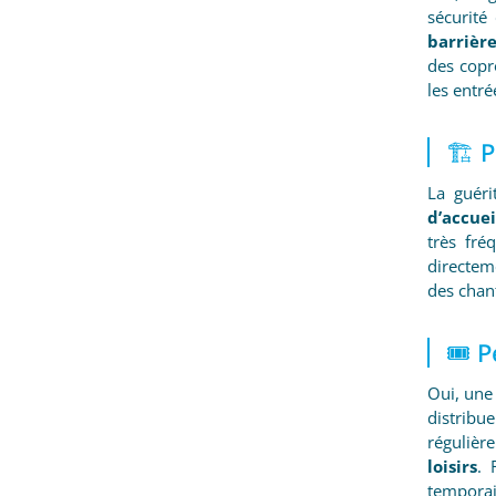
sécurit
barrière
des copro
les entré
🏗️ 
La guéri
d’accuei
très fré
directeme
des chant
🎟️ 
Oui, une 
distribu
régulièr
loisirs
. 
temporair