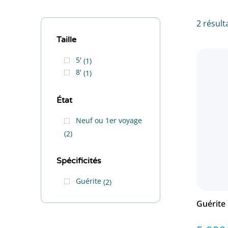
2 résult
Taille
5'
1
8'
1
État
Neuf ou 1er voyage
2
Spécificités
Guérite
2
Guérite 