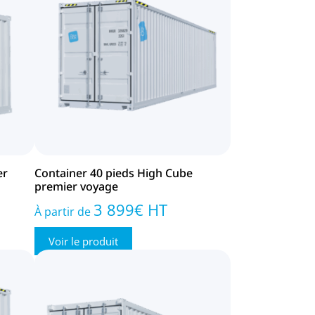
er
Container 40 pieds High Cube
premier voyage
3 899
€
HT
À partir de
Voir le produit