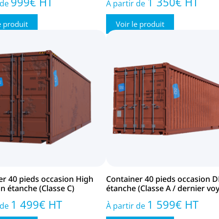
999
€
HT
1 350
€
HT
 de
À partir de
e produit
Voir le produit
er 40 pieds occasion High
Container 40 pieds occasion 
n étanche (Classe C)
étanche (Classe A / dernier vo
1 499
€
HT
1 599
€
HT
 de
À partir de