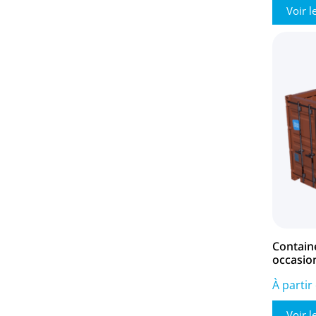
Voir l
Contain
occasion
À partir
Voir l