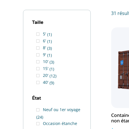
31 résul
Taille
5'
1
6'
1
8'
3
9'
1
10'
3
15'
1
20'
12
40'
9
État
Neuf ou 1er voyage
Contain
24
non étan
Occasion étanche