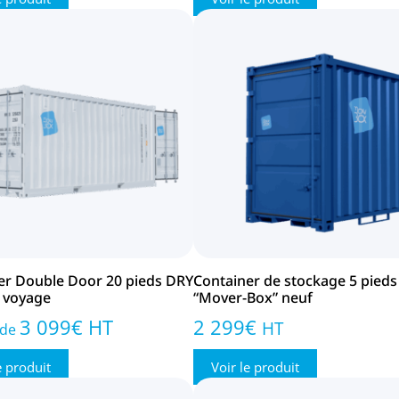
er Double Door 20 pieds DRY
Container de stockage 5 pieds
 voyage
“Mover-Box” neuf
3 099
€
HT
2 299
€
HT
 de
e produit
Voir le produit