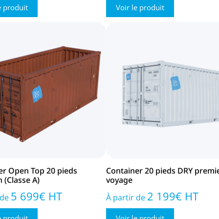
e produit
Voir le produit
er Open Top 20 pieds
Container 20 pieds DRY premi
 (Classe A)
voyage
5 699
€
HT
2 199
€
HT
 de
À partir de
e produit
Voir le produit