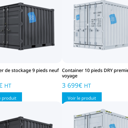
er de stockage 9 pieds neuf
Container 10 pieds DRY premi
voyage
€
3 699
€
HT
HT
e produit
Voir le produit