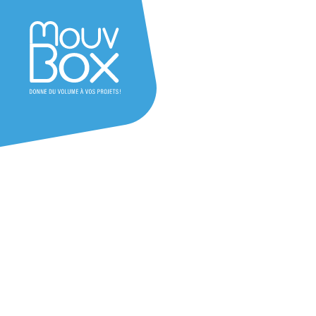
Container maritime
Le container maritime est une solution robuste
utilisée pour le stockage ou encore l’aménagem
large offre de containers neufs et d’occasion, du 
demandez votre devis gratuit !