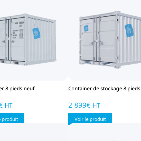
er 8 pieds neuf
Container de stockage 8 pieds
€
2 899
€
HT
HT
e produit
Voir le produit