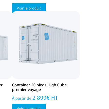
Voir le produit
er
Container 20 pieds High Cube
premier voyage
2 899
€
HT
À partir de
Voir le produit