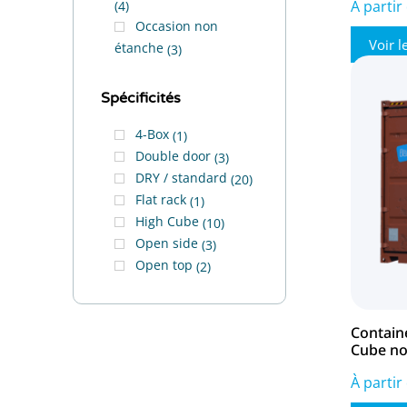
À partir
4
Occasion non
Voir l
étanche
3
Spécificités
4-Box
1
Double door
3
DRY / standard
20
Flat rack
1
High Cube
10
Open side
3
Open top
2
Contain
Cube no
À partir