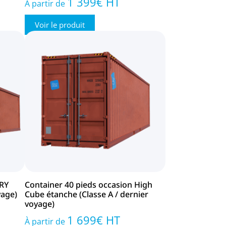
1 399
€
HT
À partir de
Voir le produit
DRY
Container 40 pieds occasion High
yage)
Cube étanche (Classe A / dernier
voyage)
1 699
€
HT
À partir de