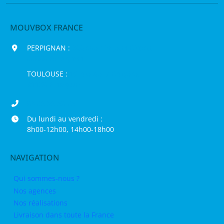
MOUVBOX FRANCE
PERPIGNAN :
200 chemin Jean Biosca,
66000 Perpignan
TOULOUSE :
16 rue de la Bruyère,
31120 Pinsaguel
04 68 98 50 75
Du lundi au vendredi :
8h00-12h00, 14h00-18h00
NAVIGATION
Qui sommes-nous ?
Nos agences
Nos réalisations
Livraison dans toute la France