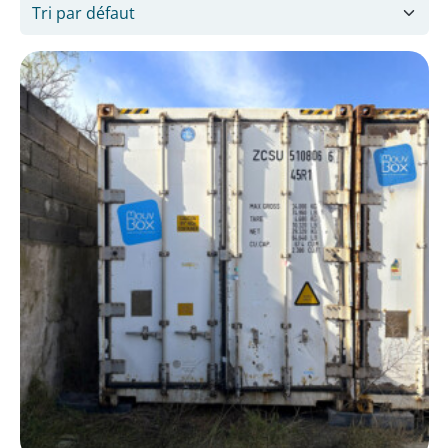
Taille
20'
3
40'
2
État
Occasion
6
Occasion étanche
2
Spécificités
Bureau
6
High Cube
1
Open top
1
Sanitaire
1