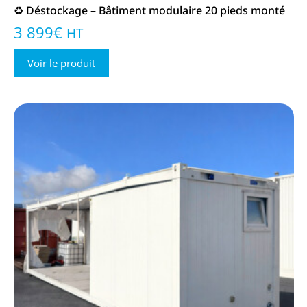
♻️ Déstockage – Bâtiment modulaire 20 pieds monté
3 899
€
HT
Voir le produit