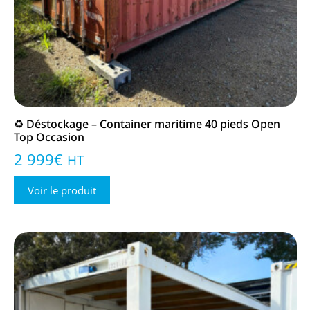
♻️ Déstockage – Container maritime 40 pieds Open
Top Occasion
2 999
€
HT
Voir le produit