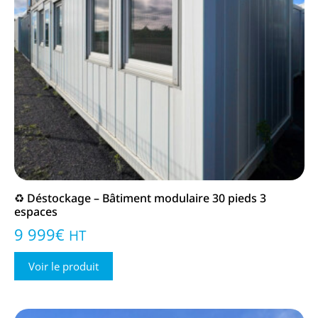
♻️ Déstockage – Bâtiment modulaire 30 pieds 3
espaces
9 999
€
HT
Voir le produit