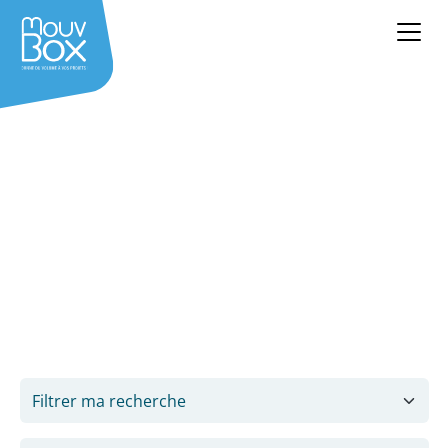
♻️ Opération Mouv'Box
Destock'
Dans une
démarche de réemploi et de seconde vie
,
MouvBox France vous propose une sélection de
containers maritimes et bâtiments modulaires
d’occasion à prix déstockage !
Filtrer ma recherche