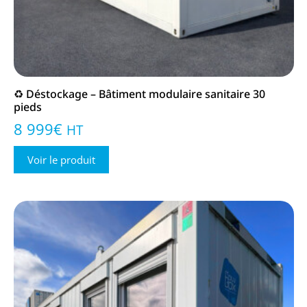
♻️ Déstockage – Bâtiment modulaire sanitaire 30
pieds
8 999
€
HT
Voir le produit