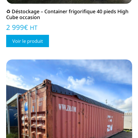
♻️ Déstockage – Container frigorifique 40 pieds High
Cube occasion
2 999
€
HT
Voir le produit