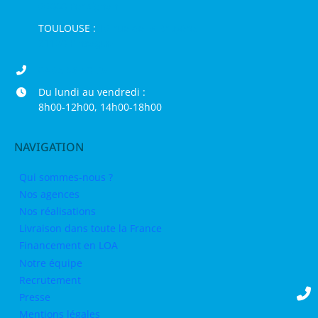
66000 Perpignan
TOULOUSE :
16 rue de la Bruyère,
31120 Pinsaguel
04 68 98 50 75
Du lundi au vendredi :
8h00-12h00, 14h00-18h00
NAVIGATION
Qui sommes-nous ?
Nos agences
Nos réalisations
Livraison dans toute la France
Financement en LOA
Notre équipe
Recrutement
Presse
Mentions légales