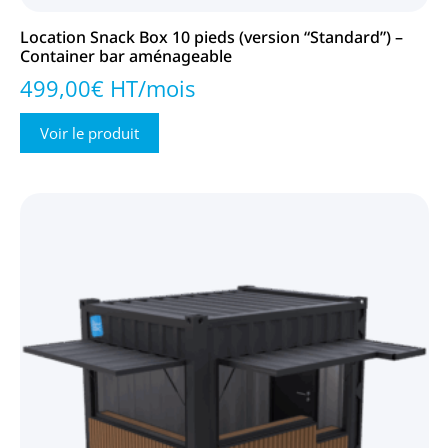
Terrasse
1
Location Snack Box 10 pieds (version “Standard”) –
Tribune box
2
Container bar aménageable
Zen box
1
499,00€ HT/mois
Voir le produit