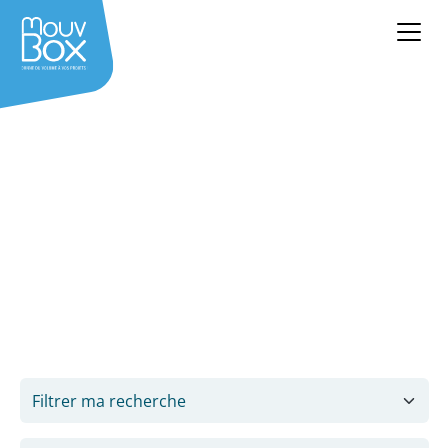
Location container aménagé
Restauration, événementiel, automobile, sport… louez
votre container aménagé et bénéficiez d’une solution
clé en main, prête à accueillir votre activité.
Demandez votre devis personnalisé et gratuit !
Filtrer ma recherche