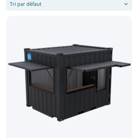
Taille
10'
2
20'
9
40'
2
État
Neuf ou 1er voyage
13
Spécificités
Car box
1
DRY / standard
7
Escalier Box
1
High Cube
4
Shop box
1
Snack box
4