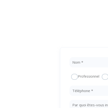
 Une
Professionnel
otre
te !