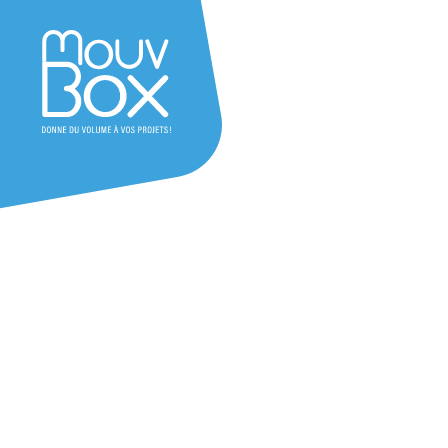
Besoin d'un devis ?
question ?
Laissez-nous vos coordonnées et n
équipe vous recontactera au plus vi