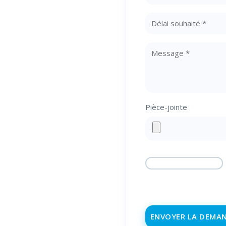
🕐 Du lundi au
vendredi
8h00-12h00, 14h00-
18h00
Pièce-jointe
☎️
04 68 98 50 75