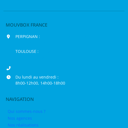
MOUVBOX FRANCE
PERPIGNAN :
200 chemin Jean Biosca,
66000 Perpignan
TOULOUSE :
16 rue de la Bruyère,
31120 Pinsaguel
04 68 98 50 75
Du lundi au vendredi :
8h00-12h00, 14h00-18h00
NAVIGATION
Qui sommes-nous ?
Nos agences
Nos réalisations