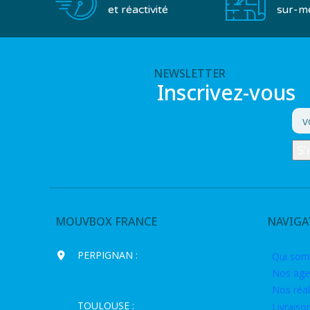
et réactivité
sur-m
NEWSLETTER
Inscrivez-vous
MOUVBOX FRANCE
NAVIGA
PERPIGNAN :
200 chemin Jean
Qui som
Biosca,
Nos age
66000 Perpignan
Nos réal
TOULOUSE :
16 rue de la Bruyère,
Livraiso