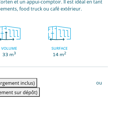
rten et un appui-comptoir. Il est idéal en tant
nements, food truck ou café extérieur.
VOLUME
SURFACE
3
2
33 m
14 m
ou
rgement inclus)
ement sur dépôt)