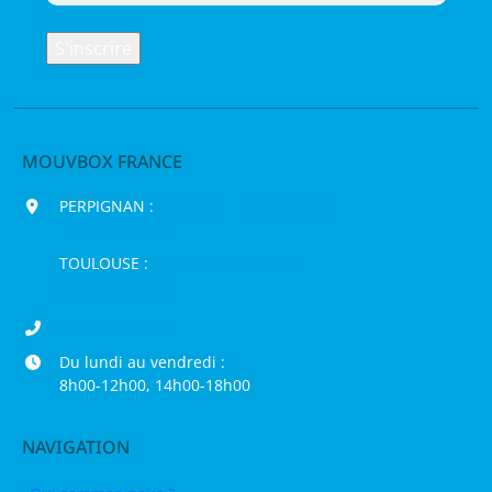
MOUVBOX FRANCE
PERPIGNAN :
200 chemin Jean Biosca,
66000 Perpignan
TOULOUSE :
16 rue de la Bruyère,
31120 Pinsaguel
04 68 98 50 75
Du lundi au vendredi :
8h00-12h00, 14h00-18h00
NAVIGATION