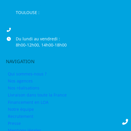
66000 Perpignan
TOULOUSE :
16 rue de la Bruyère,
31120 Pinsaguel
04 68 98 50 75
Du lundi au vendredi :
8h00-12h00, 14h00-18h00
NAVIGATION
Qui sommes-nous ?
Nos agences
Nos réalisations
Livraison dans toute la France
Financement en LOA
Notre équipe
Recrutement
Presse
Mentions légales