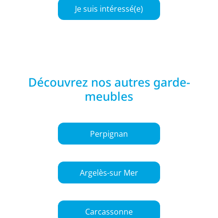
Je suis intéressé(e)
Découvrez nos autres garde-
meubles
Perpignan
Argelès-sur Mer
Carcassonne