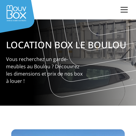
LOCATION BOX LE BOULOU
Vous recherchez un garde-
meubles au Boulou ? Découvrez
les dimensions et prix de nos box
à louer !