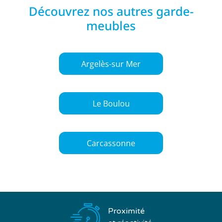
Découvrez nos autres garde-
meubles
Argelès-sur Mer
Le Boulou
Carcassonne
Proximité