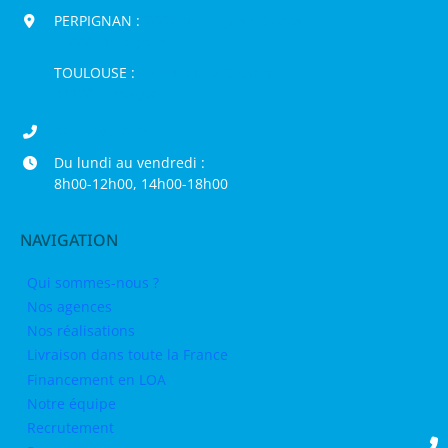
PERPIGNAN :
200 chemin Jean Biosca,
66000 Perpignan
TOULOUSE :
16 rue de la Bruyère,
31120 Pinsaguel
04 68 98 50 75
Du lundi au vendredi :
8h00-12h00, 14h00-18h00
NAVIGATION
Qui sommes-nous ?
Nos agences
Nos réalisations
Livraison dans toute la France
Financement en LOA
Notre équipe
Recrutement