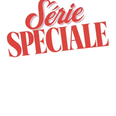
Découvrez notre édition spéciale de la
gamme Snack Box
, inspirée des plus belles
destinations ensoleillées : de Deauville à
Saint-Tropez, en passant par la dolce vita
italienne . Avec leurs
couleurs iconiques
,
ces containers ne passent pas inaperçus !