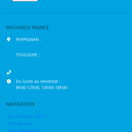
MOUVBOX FRANCE
PERPIGNAN :
200 chemin Jean Biosca,
66000 Perpignan
TOULOUSE :
16 rue de la Bruyère,
31120 Pinsaguel
04 68 98 50 75
Du lundi au vendredi :
8h00-12h00, 14h00-18h00
NAVIGATION
Qui sommes-nous ?
Nos agences
Nos réalisations