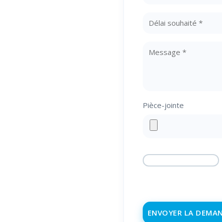
🕐 Du lundi au
vendredi
8h00-12h00, 14h00-
18h00
Pièce-jointe
☎️
04 68 98 50 75