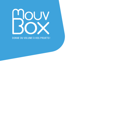
Besoin d'un devis ?
question ?
Laissez-nous vos coordonnées et n
équipe vous recontactera au plus vi