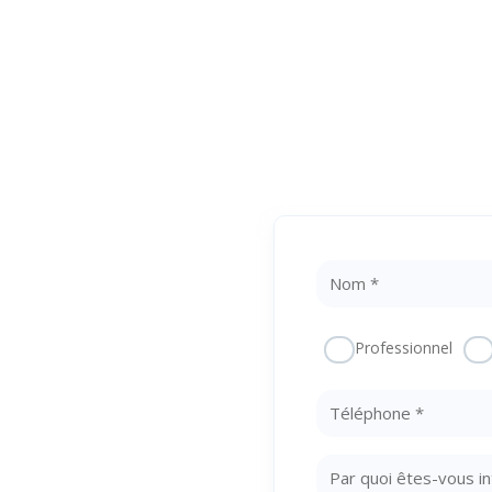
 Une
Professionnel
otre
te !