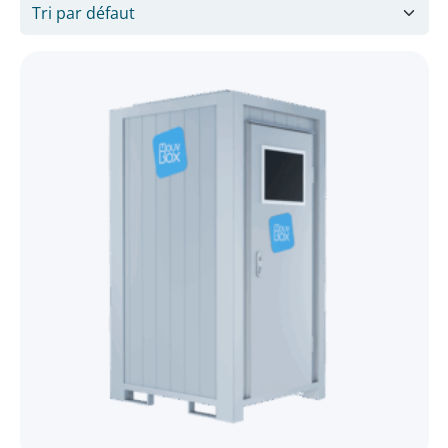
Taille
5'
1
8'
1
10'
3
20'
6
État
Neuf ou 1er voyage
11
Spécificités
Réservoir d'eau
2
Sanitaire
9