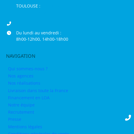
TOULOUSE :
16 rue de la Bruyère,
31120 Pinsaguel
04 68 98 50 75
Du lundi au vendredi :
8h00-12h00, 14h00-18h00
NAVIGATION
Qui sommes-nous ?
Nos agences
Nos réalisations
Livraison dans toute la France
Financement en LOA
Notre équipe
Recrutement
Presse
Mentions légales
Conditions générales de vente