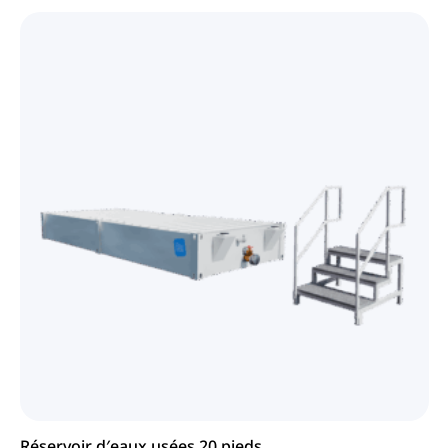
Réservoir d′eaux usées 20 pieds