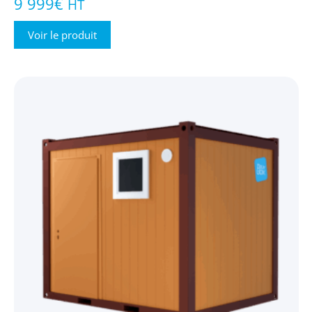
9 999
€
HT
Voir le produit