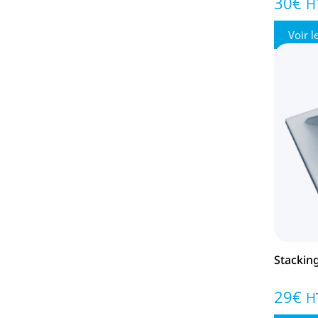
30
€
H
Voir l
Stackin
29
€
H