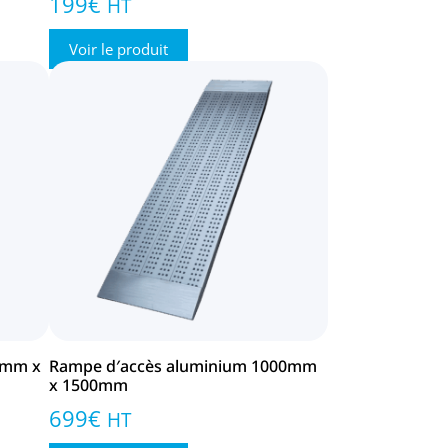
199
€
HT
Voir le produit
0mm x
Rampe d′accès aluminium 1000mm
x 1500mm
699
€
HT