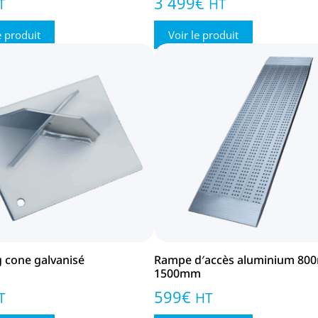
3 499
€
T
HT
e produit
Voir le produit
g cone galvanisé
Rampe d′accès aluminium 80
1500mm
599
€
T
HT