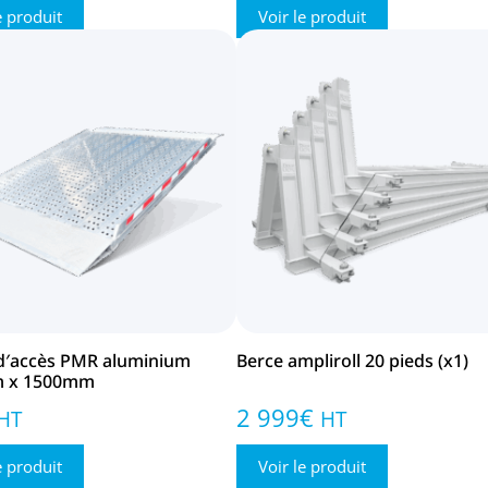
e produit
Voir le produit
′accès PMR aluminium
Berce ampliroll 20 pieds (x1)
 x 1500mm
2 999
€
HT
HT
e produit
Voir le produit