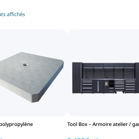
ats affichés
 polypropylène
Tool Box – Armoire atelier / g