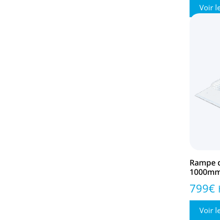
Voir l
Rampe d
1000mm
799
€
Voir l