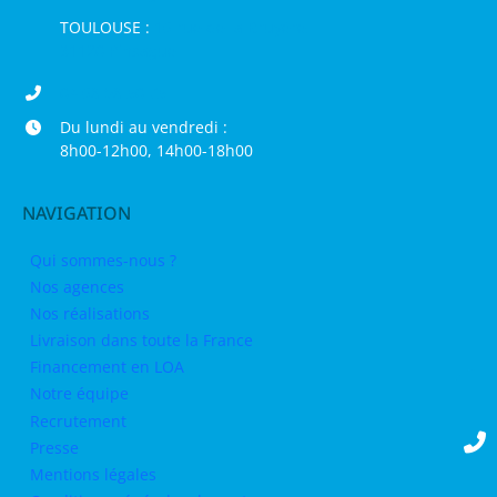
TOULOUSE :
16 rue de la Bruyère,
31120 Pinsaguel
04 68 98 50 75
Du lundi au vendredi :
8h00-12h00, 14h00-18h00
NAVIGATION
Qui sommes-nous ?
Nos agences
Nos réalisations
Livraison dans toute la France
Financement en LOA
Notre équipe
Recrutement
Presse
Mentions légales