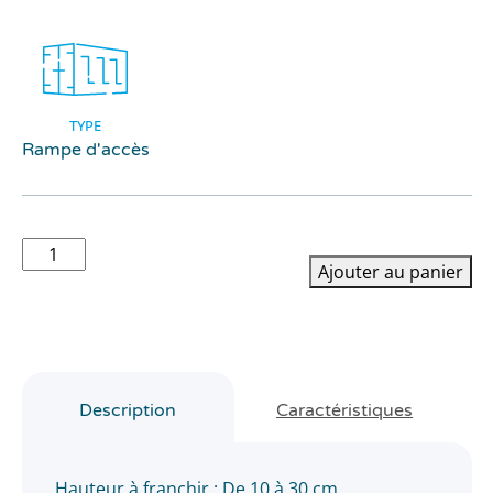
TYPE
Rampe d'accès
quantité
Ajouter au panier
de
Rampe
d′accès
aluminium
800mm
x
Description
Caractéristiques
1500mm
Hauteur à franchir : De 10 à 30 cm