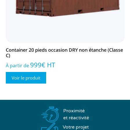
Container 20 pieds occasion DRY non étanche (Classe
C)
999
€
HT
À partir de
Voir le produit
Proximité
et réactivité
Votre projet