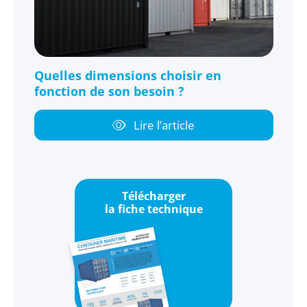
Quelles dimensions choisir en
fonction de son besoin ?
Lire l’article
Télécharger
la fiche technique