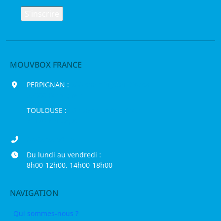
MOUVBOX FRANCE
PERPIGNAN :
200 chemin Jean Biosca,
66000 Perpignan
TOULOUSE :
16 rue de la Bruyère,
31120 Pinsaguel
04 68 98 50 75
Du lundi au vendredi :
8h00-12h00, 14h00-18h00
NAVIGATION
Qui sommes-nous ?