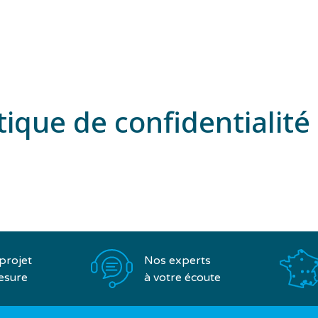
tique de confidentialité
Nos experts
projet
à votre écoute
esure