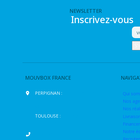
NEWSLETTER
Inscrivez-vous
MOUVBOX FRANCE
NAVIGA
PERPIGNAN :
200 chemin Jean
Qui som
Biosca,
Nos age
66000 Perpignan
Nos réal
TOULOUSE :
16 rue de la Bruyère,
Livraiso
31120 Pinsaguel
Finance
Notre é
04 68 98 50 75
Recrute