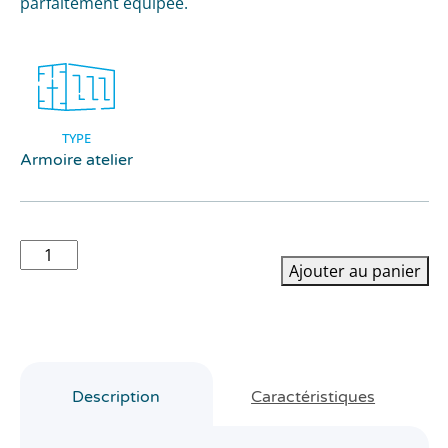
parfaitement équipée.
TYPE
Armoire atelier
quantité
Ajouter au panier
de
Tool
Box
-
Armoire
atelier
Description
Caractéristiques
/
garage