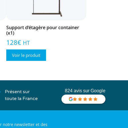
Support d’étagère pour container
(x1)
128
€
HT
Voir le produit
824 avis sur Google
Présent sur
toute la France
r notre newsletter et des