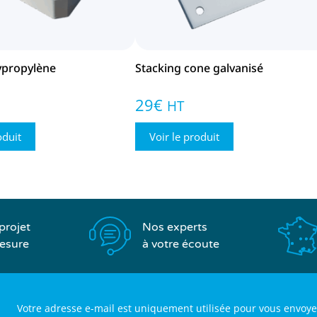
ypropylène
Stacking cone galvanisé
29
€
HT
oduit
Voir le produit
Nos experts
projet
à votre écoute
esure
Votre adresse e-mail est uniquement utilisée pour vous envoye