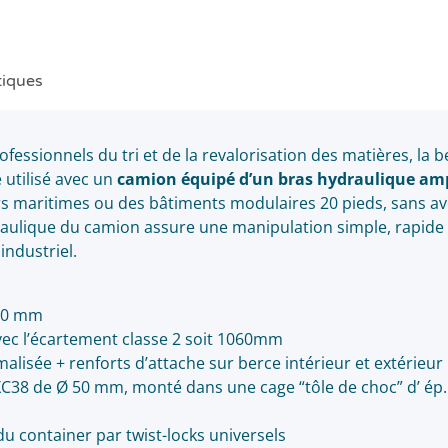
tiques
fessionnels du tri et de la revalorisation des matières, la b
utilisé avec un
camion équipé d’un bras hydraulique amp
s maritimes ou des bâtiments modulaires 20 pieds, sans av
ulique du camion assure une manipulation simple, rapide et
industriel.
200 mm
ec l’écartement classe 2 soit 1060mm
isée + renforts d’attache sur berce intérieur et extérieur
XC38 de Ø 50 mm, monté dans une cage “tôle de choc” d’ é
u container par twist-locks universels