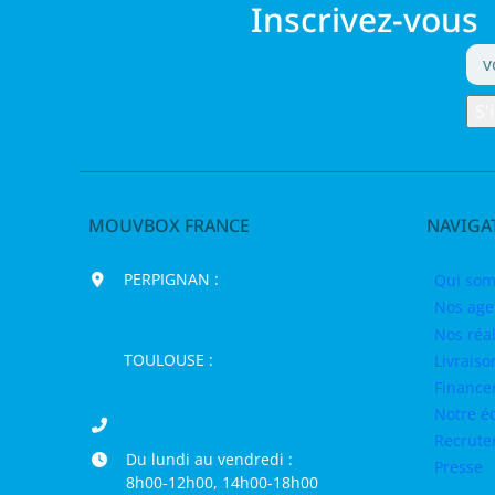
Inscrivez-vous
MOUVBOX FRANCE
NAVIGA
PERPIGNAN :
200 chemin Jean
Qui som
Biosca,
Nos age
66000 Perpignan
Nos réal
TOULOUSE :
16 rue de la Bruyère,
Livraiso
31120 Pinsaguel
Finance
Notre é
04 68 98 50 75
Recrut
Du lundi au vendredi :
Presse
8h00-12h00, 14h00-18h00