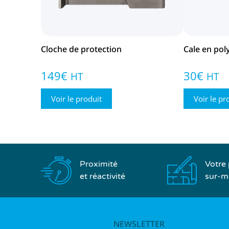
Cloche de protection
Cale en pol
149
€
30
€
HT
HT
Voir le produit
Voir le pr
Proximité
Votre 
et réactivité
sur-m
NEWSLETTER