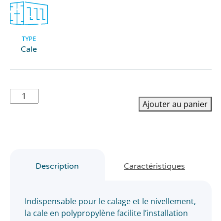
TYPE
Cale
quantité
Ajouter au panier
de
Cale
en
polypropylène
Description
Caractéristiques
Indispensable pour le calage et le nivellement,
la cale en polypropylène facilite l’installation