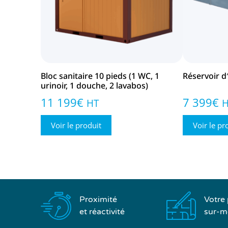
Bloc sanitaire 10 pieds (1 WC, 1
Réservoir d
urinoir, 1 douche, 2 lavabos)
11 199
€
7 399
€
HT
Voir le produit
Voir le pr
Proximité
Votre 
et réactivité
sur-m