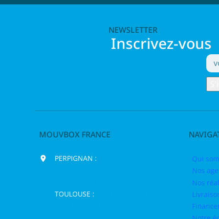
NEWSLETTER
Inscrivez-vous
MOUVBOX FRANCE
NAVIGA
PERPIGNAN :
200 chemin Jean
Qui som
Biosca,
Nos age
66000 Perpignan
Nos réal
TOULOUSE :
16 rue de la Bruyère,
Livraiso
31120 Pinsaguel
Finance
Notre é