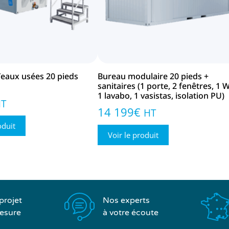
′eaux usées 20 pieds
Bureau modulaire 20 pieds +
sanitaires (1 porte, 2 fenêtres, 1 
1 lavabo, 1 vasistas, isolation PU)
HT
14 199
€
HT
oduit
Voir le produit
Nos experts
projet
à votre écoute
esure