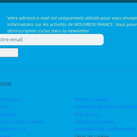
Votre adresse e-mail est uniquement utilisée pour vous envoye
informations sur les activités de MOUVBOX FRANCE. Vous pouvez 
désinscription inclus dans la newsletter.
TION
mes-nous ?
Mentions légales
nces
Conditions générales de vente
isations
Plan du site
n dans toute la France
Politique de cookies
ment en LOA
Déclaration de confidentialité
quipe
Gérer les cookies