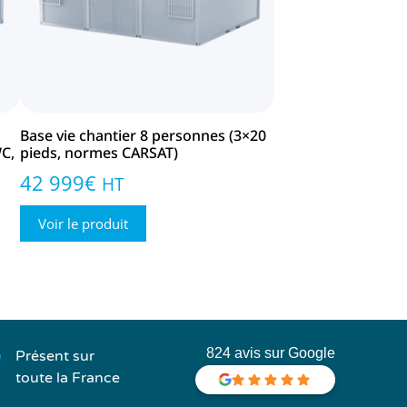
Base vie chantier 8 personnes (3×20
WC,
pieds, normes CARSAT)
42 999
€
HT
Voir le produit
824 avis sur Google
Présent sur
toute la France