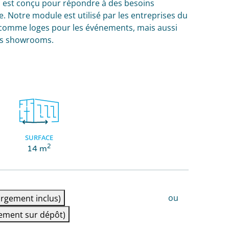
 est c
onçu pour répondre à des besoins
e. Notre module est utilisé par les entreprises du
l comme loges pour les événements, mais aussi
es showrooms.
SURFACE
2
14 m
ou
rgement inclus)
ement sur dépôt)