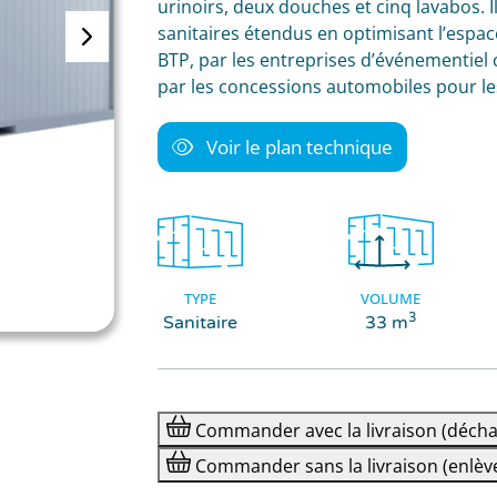
urinoirs, deux douches et cinq lavabos. Il
sanitaires étendus en optimisant l’espac
BTP, par les entreprises d’événementie
par les concessions automobiles pour l
Voir le plan technique
TYPE
VOLUME
3
Sanitaire
33 m
Commander
avec la livraison
(décha
Commander
sans la livraison
(enlèv