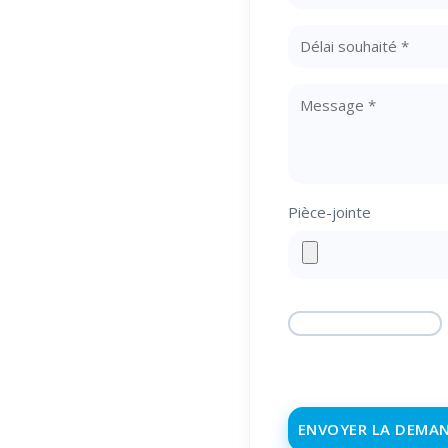
🕐 Du lundi au
vendredi
8h00-12h00, 14h00-
18h00
Pièce-jointe
☎️
04 68 98 50 75