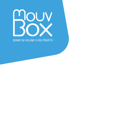
Besoin d'un devis ?
question ?
Laissez-nous vos coordonnées et n
équipe vous recontactera au plus vi