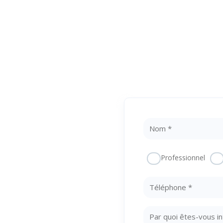
 Une
Professionnel
otre
te !