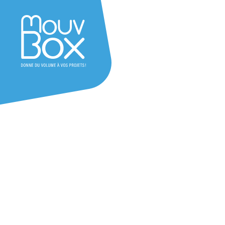
Besoin d'un devis ?
question ?
Laissez-nous vos coordonnées et n
équipe vous recontactera au plus vi