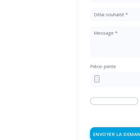
🕐 Du lundi au
vendredi
8h00-12h00, 14h00-
18h00
Pièce-jointe
☎️
04 68 98 50 75