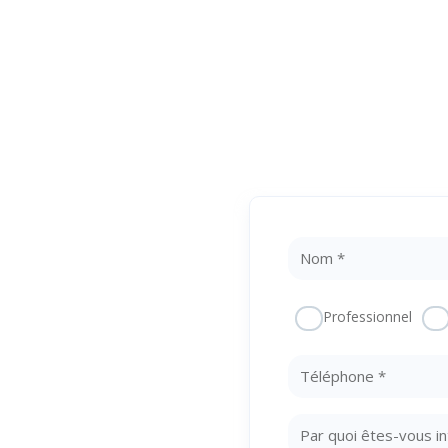
 Une
Professionnel
otre
te !