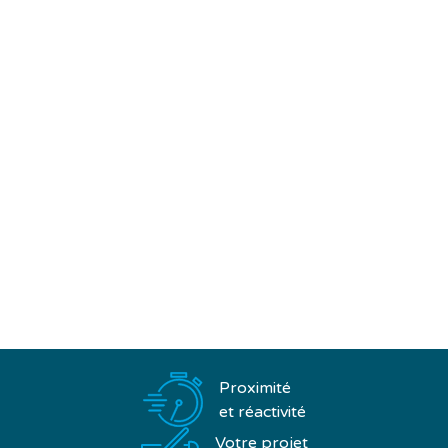
Nos showrooms
📍 PERPIGNAN
200 chemin Jean Biosca
66000 Perpignan
📍 TOULOUSE
16 rue de la Bruyère
31120 Pinsaguel
🕐 Du lundi au vendredi
8h00-12h00, 14h00-18h00
☎️ 04 68 98 50 75
Proximité
et réactivité
Votre projet