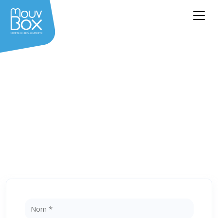
Besoin d'un devis ? Une
question ?
Laissez-nous vos coordonnées et
notre équipe vous recontactera au
plus vite !