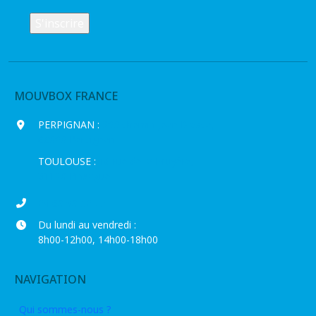
MOUVBOX FRANCE
PERPIGNAN :
200 chemin Jean Biosca,
66000 Perpignan
TOULOUSE :
16 rue de la Bruyère,
31120 Pinsaguel
04 68 98 50 75
Du lundi au vendredi :
8h00-12h00, 14h00-18h00
NAVIGATION
Qui sommes-nous ?