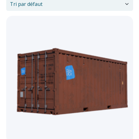
Taille
5'
1
6'
1
8'
3
9'
1
10'
10
15'
1
20'
28
40'
19
État
Neuf ou 1er voyage
50
Occasion étanche
10
Occasion non étanche
3