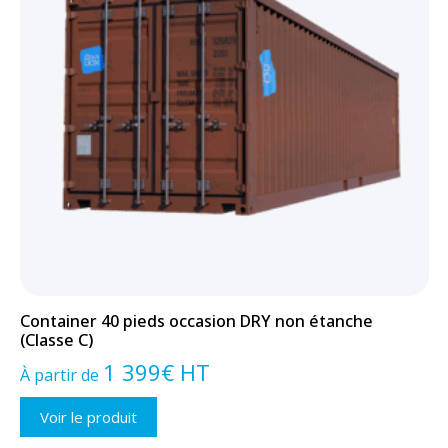
Container 40 pieds occasion DRY non étanche
(Classe C)
1 399
€
HT
À partir de
Voir le produit