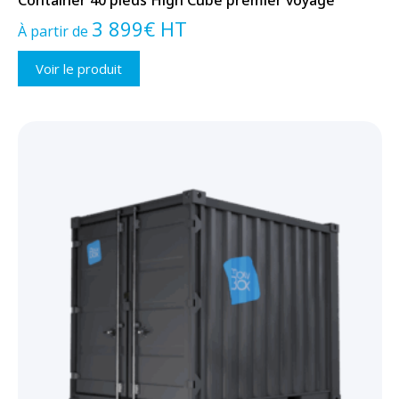
3 899
€
HT
À partir de
Voir le produit