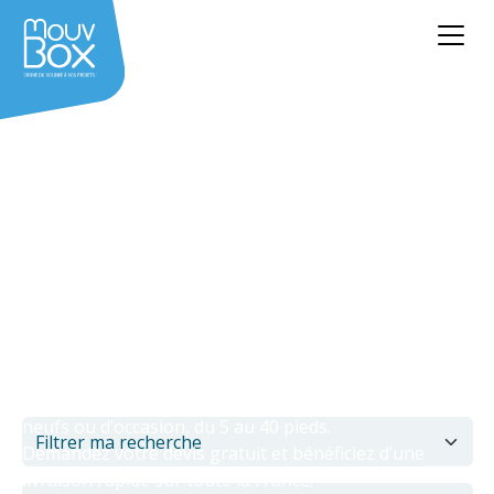
Achat containers
Retrouvez notre gamme complète de conteneurs
maritimes, frigorifiques et aménagés, transformés
dans nos ateliers Made in France. Neuf ou d’occasion,
quelque soit votre besoin, MouvBox France a la
solution !
Achetez ou louez votre conteneur maritime ou
bâtiment modulaire dès aujourd’hui ! Découvrez notre
large gamme de containers et bâtiments modulaires
neufs ou d’occasion, du 5 au 40 pieds.
Filtrer ma recherche
Demandez votre devis gratuit et bénéficiez d’une
livraison rapide sur toute la France.