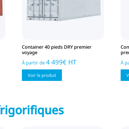
Container 40 pieds DRY premier
Con
voyage
pre
4 499
€
HT
À partir de
À p
Voir le produit
V
rigorifiques