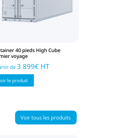
tainer 40 pieds High Cube
mier voyage
3 899
€
HT
artir de
oir le produit
Voir tous les produits