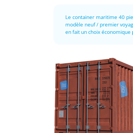
Le container maritime 40 pi
modèle neuf / premier voyage
en fait un choix économique p