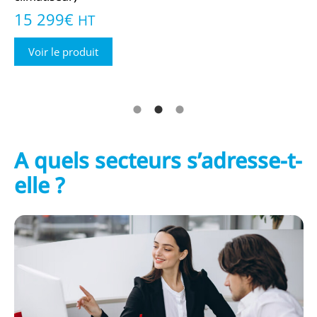
16 899
€
1
HT
Voir le produit
A quels secteurs s’adresse-t-
elle ?