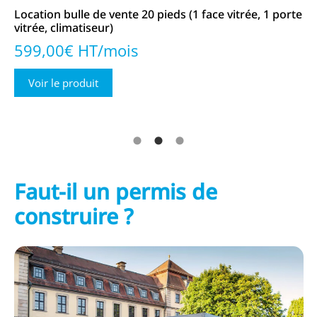
rte
Location bureau modulaire 24 pieds semi vitré (2
Lo
bureaux, 1 SAS, isolation LV)
po
669,00€ HT/mois
5
Voir le produit
Faut-il un permis de
construire ?