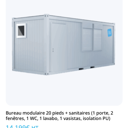
,
Bureau modulaire 20 pieds + sanitaires (1 porte, 2
Bu
fenêtres, 1 WC, 1 lavabo, 1 vasistas, isolation PU)
fe
14 199
€
4
HT