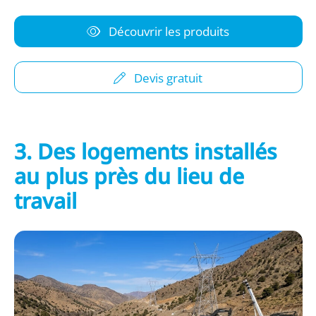
Découvrir les produits
Devis gratuit
3. Des logements installés
au plus près du lieu de
travail