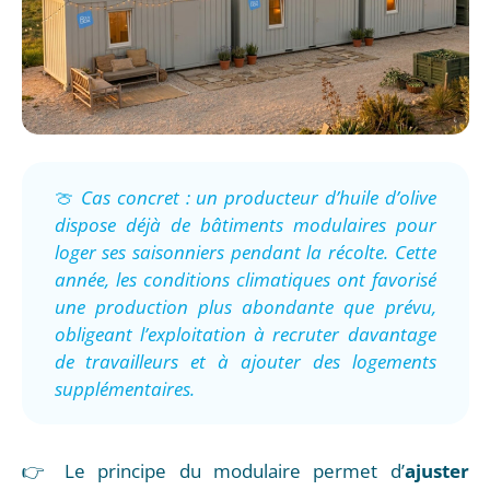
🍈
Cas concret : un producteur d’huile d’olive
dispose déjà de bâtiments modulaires pour
loger ses saisonniers pendant la récolte. Cette
année, les conditions climatiques ont favorisé
une production plus abondante que prévu,
obligeant l’exploitation à recruter davantage
de travailleurs et à ajouter des logements
supplémentaires.
👉 Le principe du modulaire permet d’
ajuster