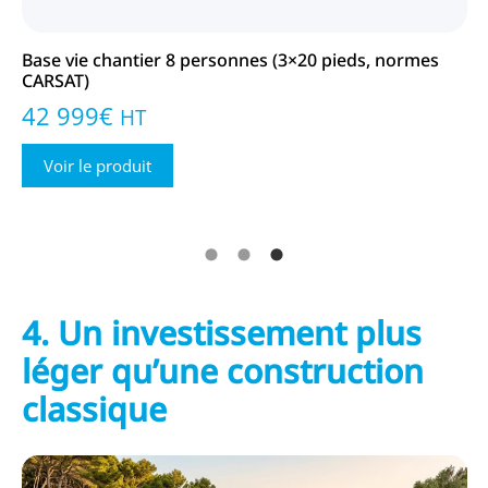
Base vie chantier 8 personnes (3×20 pieds, normes
Bu
CARSAT)
is
42 999
€
9
HT
Voir le produit
4. Un investissement plus
léger qu’une construction
classique