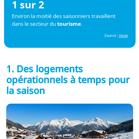
1 sur 2
Environ la moitié des saisonniers travaillent
dans le secteur du
tourisme
.
Source :
Insee
1. Des logements
opérationnels à temps pour
la saison