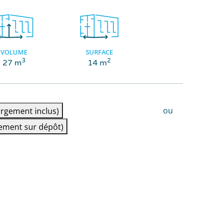
VOLUME
SURFACE
3
2
27 m
14 m
ou
rgement inclus)
ement sur dépôt)