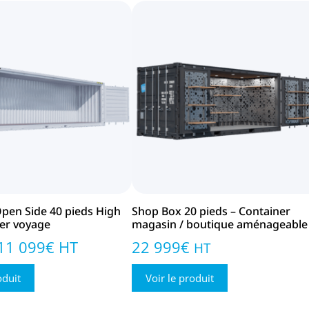
pen Side 40 pieds High
Shop Box 20 pieds – Container
er voyage
magasin / boutique aménageable
11 099
€
HT
22 999
€
HT
oduit
Voir le produit