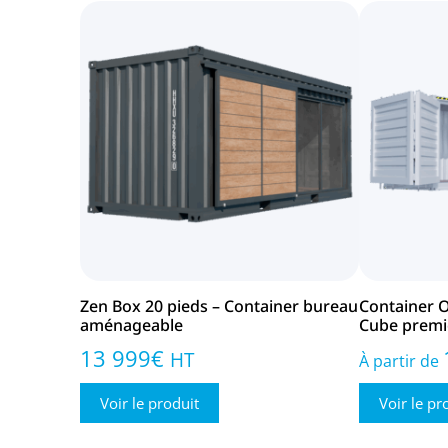
Zen Box 20 pieds – Container bureau
Container O
aménageable
Cube premi
13 999
€
HT
À partir de
Voir le produit
Voir le pr