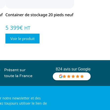
uf
Container de stockage 20 pieds neuf
5 399
€
HT
Voir le produit
824 avis sur Google
Présent sur
toute la France
r notre newsletter et des
toujours utiliser le lien de