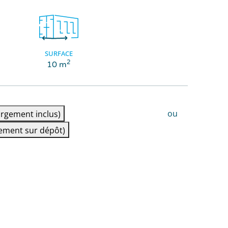
SURFACE
2
10 m
ou
rgement inclus)
ement sur dépôt)