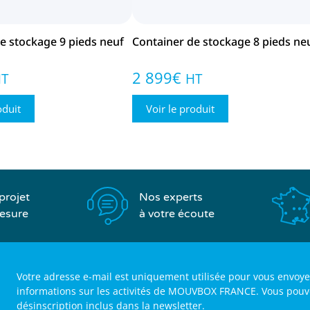
e stockage 9 pieds neuf
Container de stockage 8 pieds ne
2 899
€
HT
HT
oduit
Voir le produit
Nos experts
projet
à votre écoute
esure
Votre adresse e-mail est uniquement utilisée pour vous envoye
informations sur les activités de MOUVBOX FRANCE. Vous pouvez 
désinscription inclus dans la newsletter.