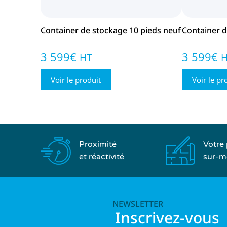
Container de stockage 10 pieds neuf
Container d
3 599
€
3 599
€
HT
Voir le produit
Voir le pr
Proximité
Votre 
et réactivité
sur-m
NEWSLETTER
Inscrivez-vous