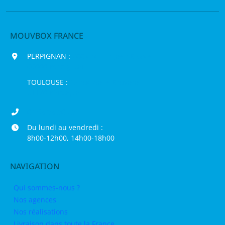
MOUVBOX FRANCE
PERPIGNAN :
200 chemin Jean Biosca,
66000 Perpignan
TOULOUSE :
16 rue de la Bruyère,
31120 Pinsaguel
04 68 98 50 75
Du lundi au vendredi :
8h00-12h00, 14h00-18h00
NAVIGATION
Qui sommes-nous ?
Nos agences
Nos réalisations
Livraison dans toute la France