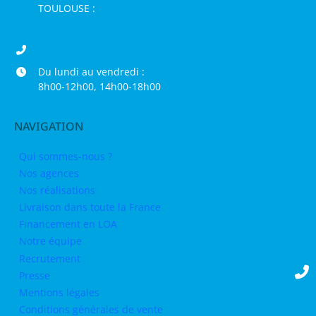
TOULOUSE :
16 rue de la Bruyère,
31120 Pinsaguel
04 68 98 50 75
Du lundi au vendredi :
8h00-12h00, 14h00-18h00
NAVIGATION
Qui sommes-nous ?
Nos agences
Nos réalisations
Livraison dans toute la France
Financement en LOA
Notre équipe
Recrutement
Presse
Mentions légales
Conditions générales de vente