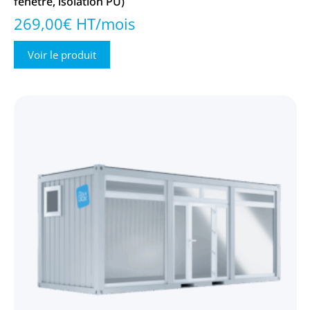
fenêtre, isolation PU)
269,00€ HT/mois
Voir le produit