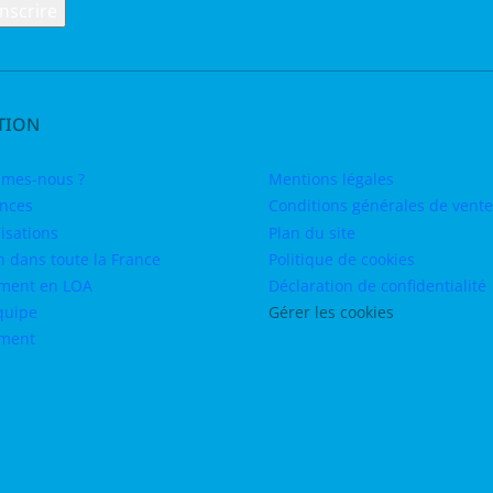
TION
mes-nous ?
Mentions légales
nces
Conditions générales de vente
isations
Plan du site
n dans toute la France
Politique de cookies
ment en LOA
Déclaration de confidentialité
quipe
Gérer les cookies
ement