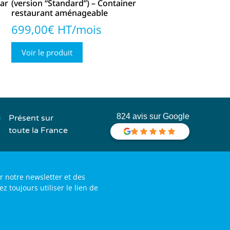
bar
(version “Standard”) – Container
restaurant aménageable
699,00€ HT/mois
Voir le produit
824 avis sur Google
Présent sur
toute la France
r notre newsletter et des
toujours utiliser le lien de