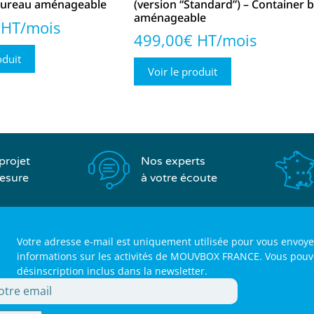
bureau aménageable
(version “Standard”) – Container 
aménageable
 HT/mois
499,00€ HT/mois
oduit
Voir le produit
Nos experts
projet
à votre écoute
esure
Votre adresse e-mail est uniquement utilisée pour vous envoye
informations sur les activités de MOUVBOX FRANCE. Vous pouvez 
désinscription inclus dans la newsletter.