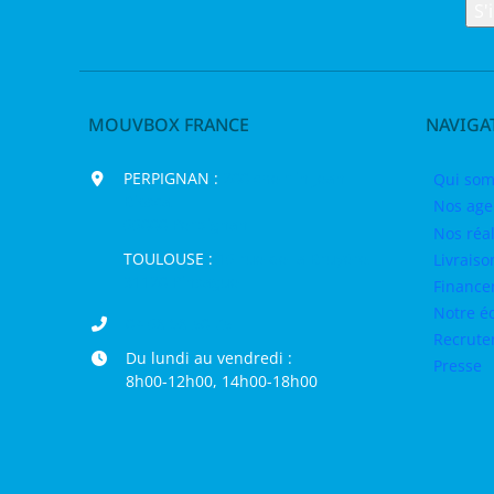
MOUVBOX FRANCE
NAVIGA
PERPIGNAN :
200 chemin Jean
Qui som
Biosca,
Nos age
66000 Perpignan
Nos réal
TOULOUSE :
16 rue de la Bruyère,
Livraiso
31120 Pinsaguel
Finance
Notre é
04 68 98 50 75
Recrut
Du lundi au vendredi :
Presse
8h00-12h00, 14h00-18h00