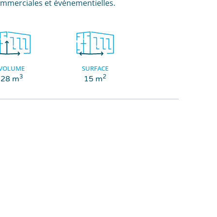
ommerciales et événementielles.
VOLUME
SURFACE
3
2
28 m
15 m