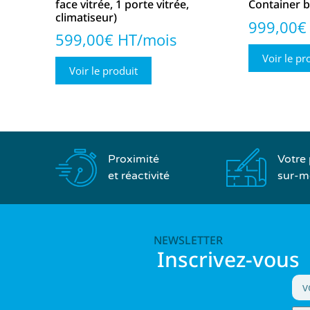
face vitrée, 1 porte vitrée,
Container 
climatiseur)
999,00€
599,00€ HT/mois
Voir le pr
Voir le produit
Proximité
Votre 
et réactivité
sur-m
NEWSLETTER
Inscrivez-vous