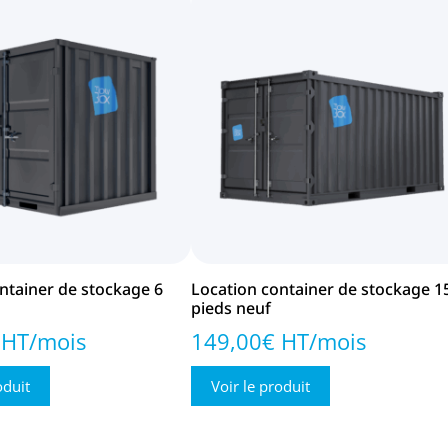
ntainer de stockage 6
Location container de stockage 1
pieds neuf
 HT/mois
149,00€ HT/mois
oduit
Voir le produit