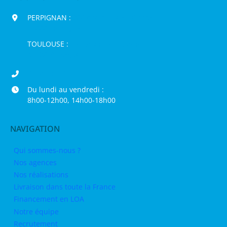
PERPIGNAN :
200 chemin Jean Biosca,
66000 Perpignan
TOULOUSE :
16 rue de la Bruyère,
31120 Pinsaguel
04 68 98 50 75
Du lundi au vendredi :
8h00-12h00, 14h00-18h00
NAVIGATION
Qui sommes-nous ?
Nos agences
Nos réalisations
Livraison dans toute la France
Financement en LOA
Notre équipe
Recrutement