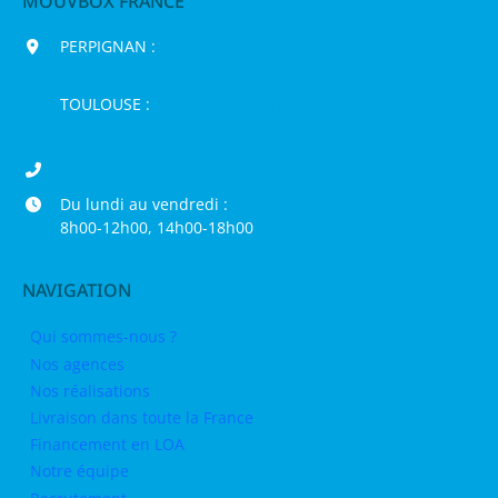
MOUVBOX FRANCE
PERPIGNAN :
200 chemin Jean Biosca,
66000 Perpignan
TOULOUSE :
16 rue de la Bruyère,
31120 Pinsaguel
04 68 98 50 75
Du lundi au vendredi :
8h00-12h00, 14h00-18h00
NAVIGATION
Qui sommes-nous ?
Nos agences
Nos réalisations
Livraison dans toute la France
Financement en LOA
Notre équipe