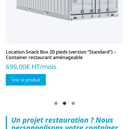
Location Snack Box 20 pieds (version “Standard”) –
Lo
Container restaurant aménageable
Co
699,00€ HT/mois
9
Voir le produit
Un projet restauration ? Nous
personnalisons votre container