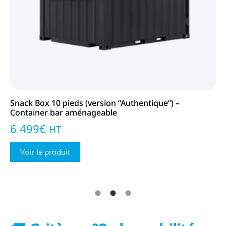
Snack Box 10 pieds (version “Authentique”) –
Sn
Container bar aménageable
re
6 499
€
7
HT
Voir le produit