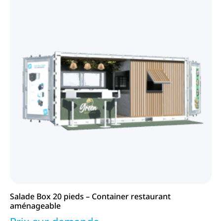
ner
Salade Box 20 pieds – Container restaurant
Sn
aménageable
bo