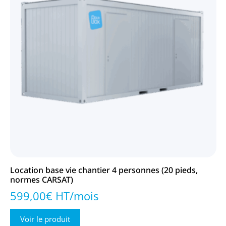
Location base vie chantier 4 personnes (20 pieds,
Lo
normes CARSAT)
2
599,00€ HT/mois
Voir le produit