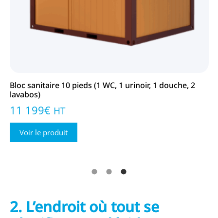
,
Bloc sanitaire 10 pieds (1 WC, 1 urinoir, 1 douche, 2
Bu
lavabos)
fe
11 199
€
4
HT
Voir le produit
2. L’endroit où tout se