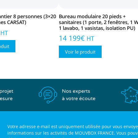
antier 8 personnes (3×20
Bureau modulaire 20 pieds +
mes CARSAT)
sanitaires (1 porte, 2 fenêtres, 1 
1 lavabo, 1 vasistas, isolation PU)
HT
14 199
€
HT
oduit
Voir le produit
Nos experts
projet
à votre écoute
esure
Votre adresse e-mail est uniquement utilisée pour vous envoye
informations sur les activités de MOUVBOX FRANCE. Vous pouvez 