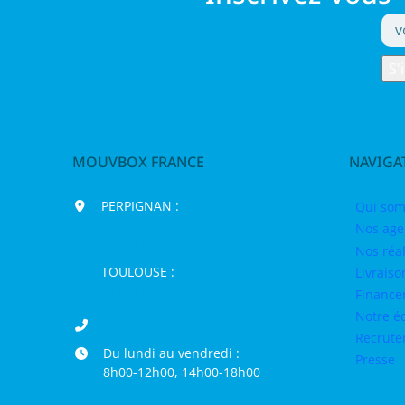
MOUVBOX FRANCE
NAVIGA
PERPIGNAN :
200 chemin Jean
Qui som
Biosca,
Nos age
66000 Perpignan
Nos réal
TOULOUSE :
16 rue de la Bruyère,
Livraiso
31120 Pinsaguel
Finance
Notre é
04 68 98 50 75
Recrut
Du lundi au vendredi :
Presse
8h00-12h00, 14h00-18h00