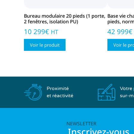
Bureau modulaire 20 pieds (1 porte,
Base vie ch
2 fenêtres, isolation PU)
pieds, nor
10 299
€
42 999
€
HT
Voir le produit
Voir le pr
Proximité
Votre 
et réactivité
sur-m
NEWSLETTER
Inscrivez-vous