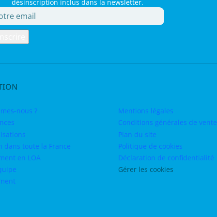
désinscription inclus dans la newsletter.
TION
mes-nous ?
Mentions légales
nces
Conditions générales de vente
isations
Plan du site
n dans toute la France
Politique de cookies
ment en LOA
Déclaration de confidentialité
quipe
Gérer les cookies
ement