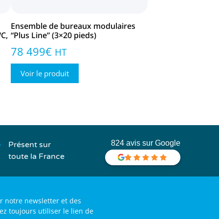
Ensemble de bureaux modulaires
WC,
“Plus Line” (3×20 pieds)
78 499
€
HT
Voir le produit
824 avis sur Google
Présent sur
toute la France
r notre newsletter et des
toujours utiliser le lien de