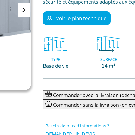
sécurité et équipements adaptés aux équi
Voir le plan technique
TYPE
SURFACE
2
Base de vie
14 m
Commander
avec la livraison
(décha
Commander
sans la livraison
(enlèv
Besoin de plus d'informations ?
DEMANDER UN DEVIS