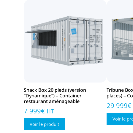
Snack Box 20 pieds (version
Tribune Box
“Dynamique”) – Container
places) – C
restaurant aménageable
29 999
€
7 999
€
HT
Voir le pr
Voir le produit