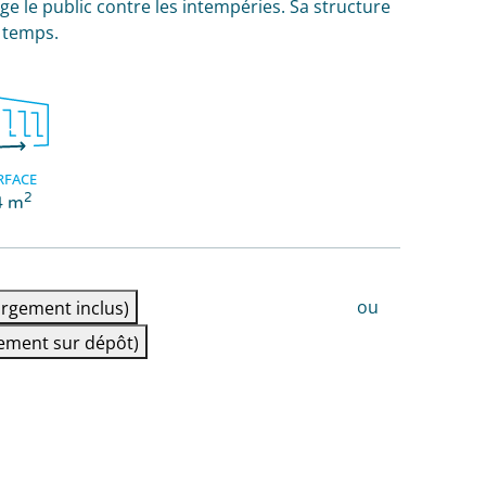
ge le public contre les intempéries. Sa structure
 temps.
RFACE
2
4 m
ou
rgement inclus)
ement sur dépôt)