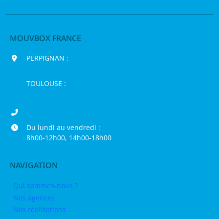
MOUVBOX FRANCE
PERPIGNAN :
200 chemin Jean Biosca,
66000 Perpignan
TOULOUSE :
16 rue de la Bruyère,
31120 Pinsaguel
04 68 98 50 75
Du lundi au vendredi :
8h00-12h00, 14h00-18h00
NAVIGATION
Qui sommes-nous ?
Nos agences
Nos réalisations