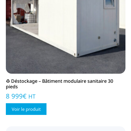
♻️ Déstockage – Bâtiment modulaire sanitaire 30
pieds
8 999
€
HT
Voir le produit