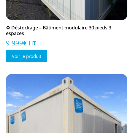
♻️ Déstockage – Bâtiment modulaire 30 pieds 3
espaces
9 999
€
HT
Voir le produit