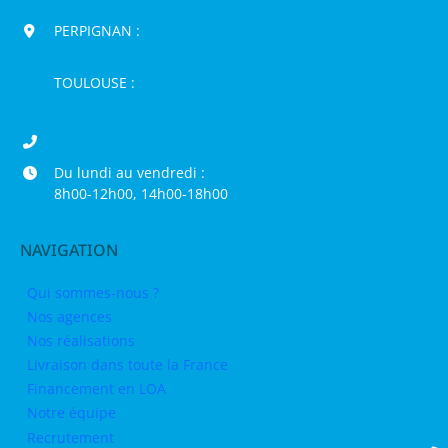
PERPIGNAN :
200 chemin Jean Biosca,
66000 Perpignan
TOULOUSE :
16 rue de la Bruyère,
31120 Pinsaguel
04 68 98 50 75
Du lundi au vendredi :
8h00-12h00, 14h00-18h00
NAVIGATION
Qui sommes-nous ?
Nos agences
Nos réalisations
Livraison dans toute la France
Financement en LOA
Notre équipe
Recrutement